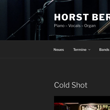
Zum
Inhalt
HORST BE
springen
Piano – Vocals – Organ
Neues
Termine
Bands
Cold Shot