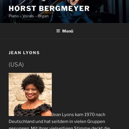
Zum
HORST BERGMEYER
Inhalt
Piano – Vocals – Organ
springen
Menü
JEAN LYONS
(USA)
Jean Lyons kam 1970 nach
Deutschland und hat seitdem in vielen Gruppen
gesungen. Mit ihrer vielseitigen Stimme deckt die