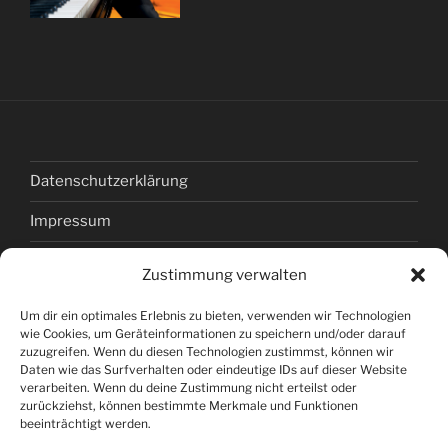
Datenschutzerklärung
Impressum
Kontakt
Zustimmung verwalten
Links
Um dir ein optimales Erlebnis zu bieten, verwenden wir Technologien
wie Cookies, um Geräteinformationen zu speichern und/oder darauf
Cookie-Richtlinie (EU)
zuzugreifen. Wenn du diesen Technologien zustimmst, können wir
Daten wie das Surfverhalten oder eindeutige IDs auf dieser Website
verarbeiten. Wenn du deine Zustimmung nicht erteilst oder
zurückziehst, können bestimmte Merkmale und Funktionen
Headerfoto: Manfred Pollert
beeinträchtigt werden.