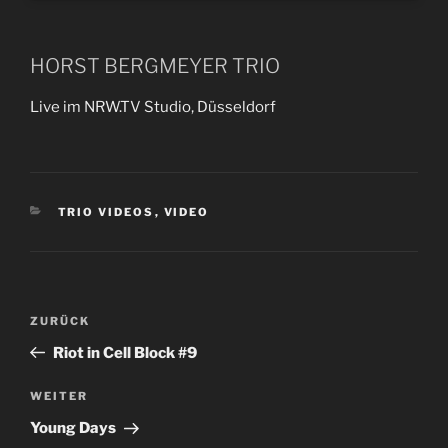
HORST BERGMEYER TRIO
Live im NRW.TV Studio, Düsseldorf
KATEGORIEN
TRIO VIDEOS
,
VIDEO
Beitragsnavigation
Vorheriger
ZURÜCK
Beitrag
Riot in Cell Block #9
Nächster
WEITER
Beitrag
Young Days