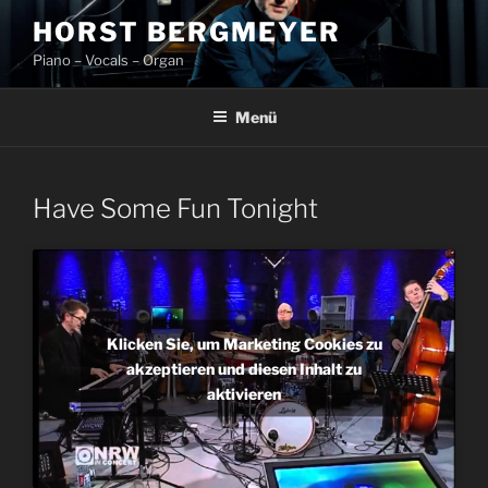
Zum
HORST BERGMEYER
Inhalt
Piano – Vocals – Organ
springen
Menü
Have Some Fun Tonight
Klicken Sie, um Marketing Cookies zu
akzeptieren und diesen Inhalt zu
aktivieren